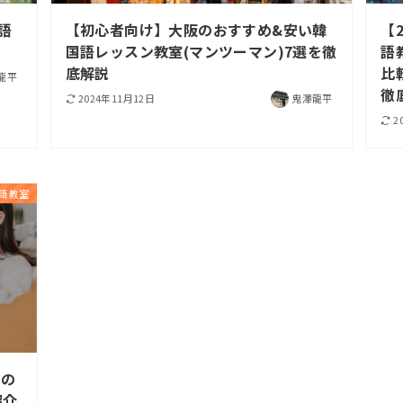
語
【初心者向け】大阪のおすすめ&安い韓
【
国語レッスン教室(マンツーマン)7選を徹
語
底解説
比
龍平
徹
2024年11月12日
鬼澤龍平
2
語教室
めの
紹介