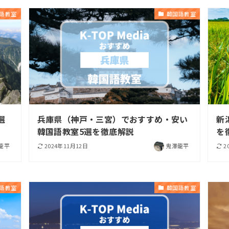
語教室
韓国語教室
選
兵庫県（神戸・三宮）でおすすめ・安い
新
韓国語教室5選を徹底解説
を
龍平
2024年11月12日
鬼澤龍平
2
語教室
韓国語教室