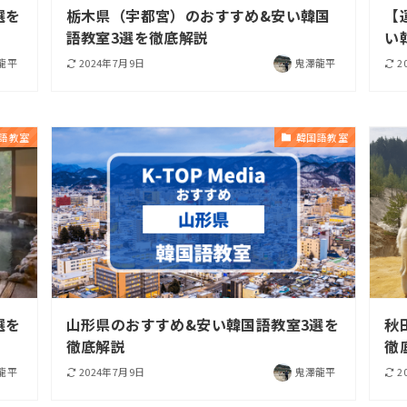
選を
栃木県（宇都宮）のおすすめ&安い韓国
【
語教室3選を徹底解説
い
龍平
2024年7月9日
鬼澤龍平
2
語教室
韓国語教室
選を
山形県のおすすめ&安い韓国語教室3選を
秋
徹底解説
徹
龍平
2024年7月9日
鬼澤龍平
2