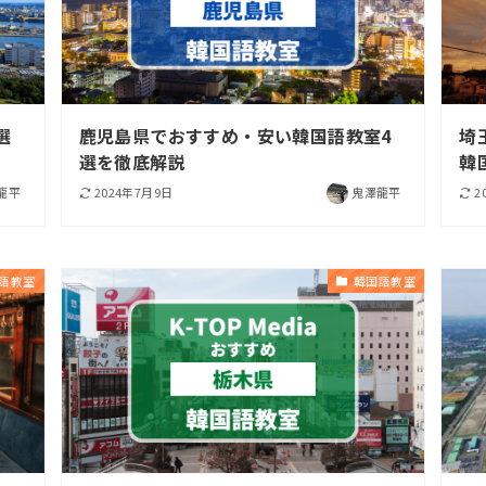
選
鹿児島県でおすすめ・安い韓国語教室4
埼
選を徹底解説
韓
龍平
2024年7月9日
鬼澤龍平
2
語教室
韓国語教室