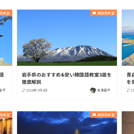
語教室
韓国語教室
語
岩手県のおすすめ&安い韓国語教室3選を
青
徹底解説
を
龍平
2024年7月9日
鬼澤龍平
2
語教室
韓国語教室