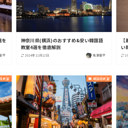
選を
神奈川県(横浜)のおすすめ&安い韓国語
【
教室4選を徹底解説
い
龍平
2024年11月12日
鬼澤龍平
2
語教室
韓国語教室